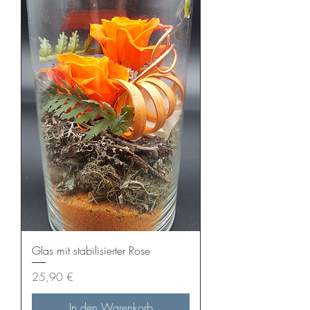
Glas mit stabilisierter Rose
Preis
25,90 €
In den Warenkorb