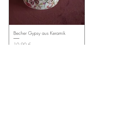
Becher Gypsy aus Keramik
Preis
10,90 €
In den Warenkorb