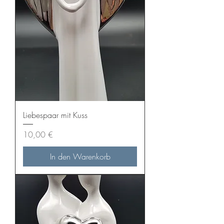
Liebespaar mit Kuss
Preis
10,00 €
In den Warenkorb