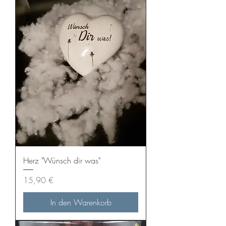
Herz "Wünsch dir was"
Preis
15,90 €
In den Warenkorb