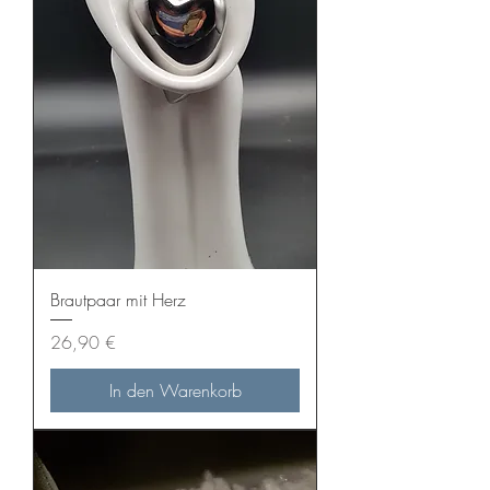
Brautpaar mit Herz
Preis
26,90 €
In den Warenkorb