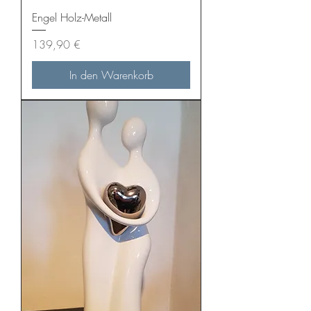
Engel Holz-Metall
Preis
139,90 €
In den Warenkorb