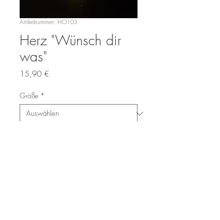
Artikelnummer: HO103
Herz "Wünsch dir
was"
Preis
15,90 €
Größe
*
Anzahl
*
In den Warenkorb
weisses Keramikherz mit Spruch in