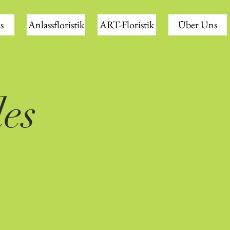
s
Anlassfloristik
ART-Floristik
Über Uns
les